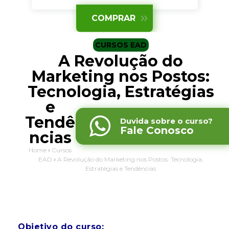
CURSOS EAD
A Revolução do
Marketing nos Postos:
Tecnologia, Estratégias
e
Tendê
Duvida sobre o curso?
Fale Conosco
ncias
Home
›
Cursos
EAD
›
A Revolução do Marketing nos Postos: Tecnologia,
Estratégias e Tendências
Objetivo do curso: