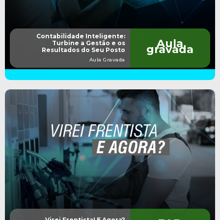
Contabilidade Inteligente:
Aula
Turbine a Gestão e os
gravada
Resultados do Seu Posto
Aula Gravada
Virei Frentista! E Agora?