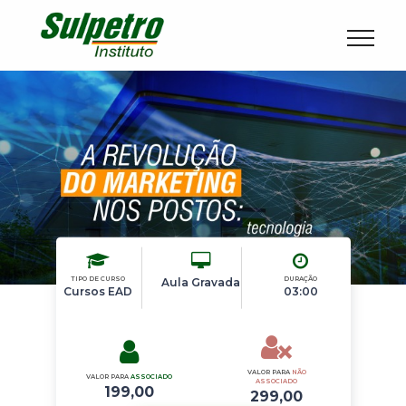
TIPO DE CURSO
DURAÇÃO
Aula Gravada
Cursos EAD
03:00
VALOR PARA
NÃO
VALOR PARA
ASSOCIADO
ASSOCIADO
199,00
299,00