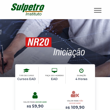
TIPO DE CURSO
FAÇA SEU HORÁRIO
DURAÇÃO
Cursos EAD
EAD
4
Horas
VALOR PARA
NÃO
VALOR PARA
ASSOCIADO
ASSOCIADO
59,90
R$
109,90
R$