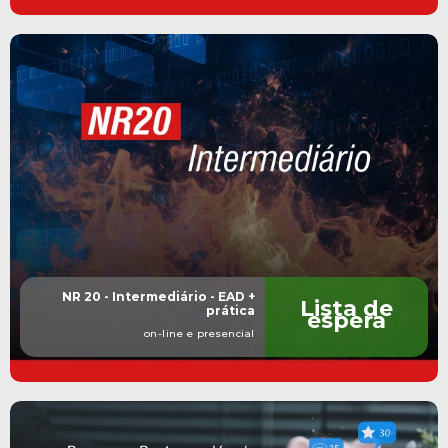
NR 20 - Intermediário - EAD +
Lista de
prática
espera
on-line e presencial