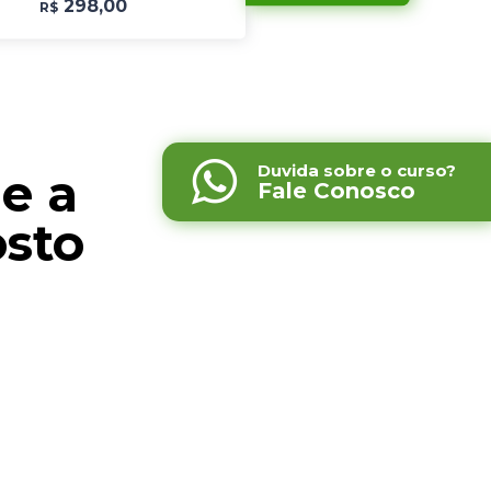
298,00
R$
Duvida sobre o curso?
ne a
Fale Conosco
osto